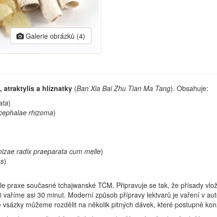
Galerie obrázků (4)
, atraktylis a hlíznatky
(
Ban Xia Bai Zhu Tian Ma Tang
). Obsahuje:
ata
)
ocephalae rhizoma
)
hizae radix praeparata cum melle
)
ns
)
e praxe současné tchajwanské TČM. Připravuje se tak, že přísady vlož
vaříme asi 30 minut. Moderní způsob přípravy lektvarů je vaření v aut
edné vsázky můžeme rozdělit na několik pitných dávek, které postupně k