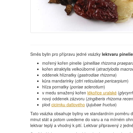
Směs bylin pro přípravu jedné vsázky
lektvaru pinelie
mořený kořen pinelie (
pinelliae rhizoma praepar
kořen atraktylis velkoúborné (
atractylodis macr
oddenek hlíznatky (
gastrodiae rhizoma
)
kůra mandarinky (
citri reticulatae pericarpium
)
hlíza pornatky (
poriae sclerotium
)
v medu smažený kořen
lékořice uralské
(
glycyrr
nový oddenek zázvoru (
zingiberis rhizoma rece
plod
cicimku datlového
(
jujubae fructus
)
Tato vsázka obsahuje byliny ve standardním poměru dl
minut stát a potom uvedeme do varu a na mírném ohni 
lektvar teplý a vhodný k pití. Lektvar připravený z j