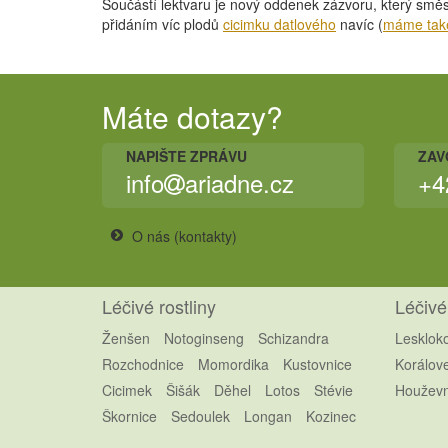
Součástí lektvaru je nový oddenek zázvoru, který směs 
přidáním víc plodů
cicimku datlového
navíc (
máme tak
Máte dotazy?
NAPIŠTE ZPRÁVU
ZAV
info
ariadne.cz
+4
O nás (kontakty)
Léčivé rostliny
Léčivé
Ženšen
Notoginseng
Schizandra
Lesklok
Rozchodnice
Momordika
Kustovnice
Korálov
Cicimek
Šišák
Děhel
Lotos
Stévie
Houževn
Škornice
Sedoulek
Longan
Kozinec