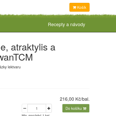
Košík
Recepty a návody
e, atraktylis a
aiwanTCM
ázky lektvaru
216,00 Kč/bal.
Do košíku
Min. množství: 1 bal.