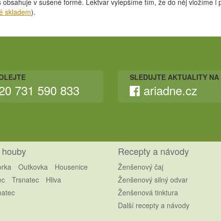
obsahuje v sušené formě. Lektvar vylepšíme tím, že do něj vložíme i p
é skladem
).
OLEJTE
SLEDUJTE AKTUALITY NA
20 731 590 833
ariadne.cz
 houby
Recepty a návody
orka
Outkovka
Housenice
Ženšenový čaj
ec
Trsnatec
Hliva
Ženšenový silný odvar
atec
Ženšenová tinktura
Další recepty a návody