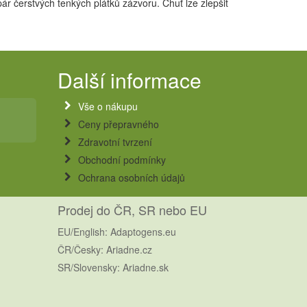
ár čerstvých tenkých plátků zázvoru. Chuť lze zlepšit
Další informace
Vše o nákupu
Ceny přepravného
Zdravotní tvrzení
Obchodní podmínky
Ochrana osobních údajů
Prodej do ČR, SR nebo EU
EU/English: Adaptogens.eu
ČR/Česky: Ariadne.cz
SR/Slovensky: Ariadne.sk