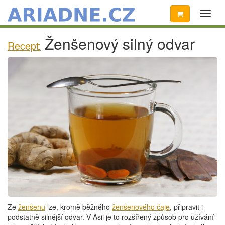
Toggl
naviga
Ženšenový silný odvar
Recept:
Ze
ženšenu
lze, kromě běžného
ženšenového čaje
, připravit i
podstatně silnější odvar. V Asii je to rozšířený způsob pro užívání