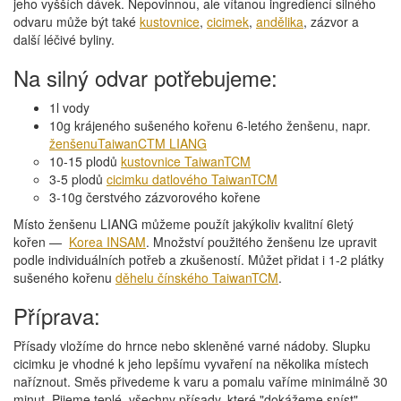
jeho vyšších dávek. Nepovinnou, ale vítanou ingrediencí silného
odvaru může být také
kustovnice
,
cicimek
,
andělika
, zázvor a
další léčivé byliny.
Na silný odvar potřebujeme:
1l vody
10g krájeného sušeného kořenu 6-letého ženšenu, napr.
ženšenuTaiwanCTM LIANG
10-15 plodů
kustovnice TaiwanTCM
3-5 plodů
cicimku datlového TaiwanTCM
3-10g čerstvého zázvorového kořene
Místo ženšenu LIANG můžeme použít jakýkoliv kvalitní 6letý
kořen —
Korea INSAM
. Množství použitého ženšenu lze upravit
podle individuálních potřeb a zkušeností. Můžet přidat i 1-2 plátky
sušeného kořenu
děhelu čínského TaiwanTCM
.
Příprava:
Přísady vložíme do hrnce nebo skleněné varné nádoby. Slupku
cicimku je vhodné k jeho lepšímu vyvaření na několika místech
naříznout. Směs přivedeme k varu a pomalu vaříme minimálně 30
minut. Pijeme teplé, všechny přísady, které "dokážeme sníst",