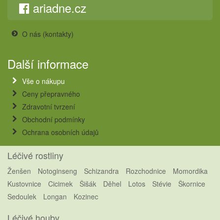
ariadne.cz
O nás (kontakty)
Další informace
Vše o nákupu
Ceny přepravného
Zdravotní tvrzení
Obchodní podmínky
Ochrana osobních údajů
Léčivé rostliny
Ženšen
Notoginseng
Schizandra
Rozchodnice
Momordika
Kustovnice
Cicimek
Šišák
Děhel
Lotos
Stévie
Škornice
Sedoulek
Longan
Kozinec
Léčivé houby