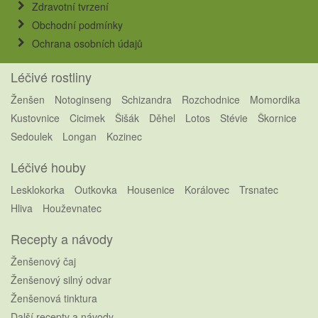
Zdravotní tvrzení
Obchodní podmínky
Ochrana osobních údajů
Léčivé rostliny
Ženšen
Notoginseng
Schizandra
Rozchodnice
Momordika
Kustovnice
Cicimek
Šišák
Děhel
Lotos
Stévie
Škornice
Sedoulek
Longan
Kozinec
Léčivé houby
Lesklokorka
Outkovka
Housenice
Korálovec
Trsnatec
Hliva
Houževnatec
Recepty a návody
Ženšenový čaj
Ženšenový silný odvar
Ženšenová tinktura
Další recepty a návody