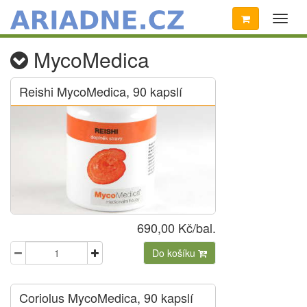
Toggl
naviga
MycoMedica
Reishi MycoMedica, 90 kapslí
690,00 Kč/bal.
Do košíku
Coriolus MycoMedica, 90 kapslí