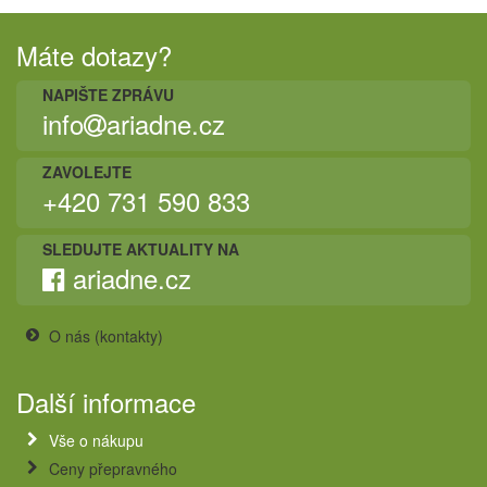
Máte dotazy?
NAPIŠTE ZPRÁVU
info
ariadne.cz
ZAVOLEJTE
+420 731 590 833
SLEDUJTE AKTUALITY NA
ariadne.cz
O nás (kontakty)
Další informace
Vše o nákupu
Ceny přepravného