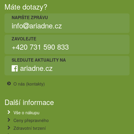
Máte dotazy?
NAPIŠTE ZPRÁVU
info
ariadne.cz
ZAVOLEJTE
+420 731 590 833
SLEDUJTE AKTUALITY NA
ariadne.cz
O nás (kontakty)
Další informace
Vše o nákupu
Ceny přepravného
Zdravotní tvrzení