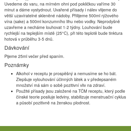
Uvedeme do varu, na mírném ohni pod pokličkou vaříme 30
minut a dáme vystydnout. Uvařené přísady i nálev vlijeme do
větší uzavíratelné skleněné nádoby. Přilijeme 500ml rýžového
vína (sake) a 500ml konzumního lihu nebo vodky. Neprodyšně
uzavřeme a necháme louhovat 1-2 týdny. Louhování bude
rychlejší na teplejším místě (25°C), při této teplotě bude tinktura
hotová v průběhu 3-5 dnů.
Dávkování
Pijeme 25ml večer před spaním.
Poznámky
Alkohol v receptu je prospěšný a nemusíme se ho bát.
Zlepšuje vylouhování účinných látek a v předepsaném
množství má sám o sobě pozitivní vliv na zdraví.
Použité přísady jsou založené na TČM receptu, který podle
čínské teorie posiluje ledviny, stabilizuje menstruační cyklus
a působí pozitivně na ženskou plodnost.