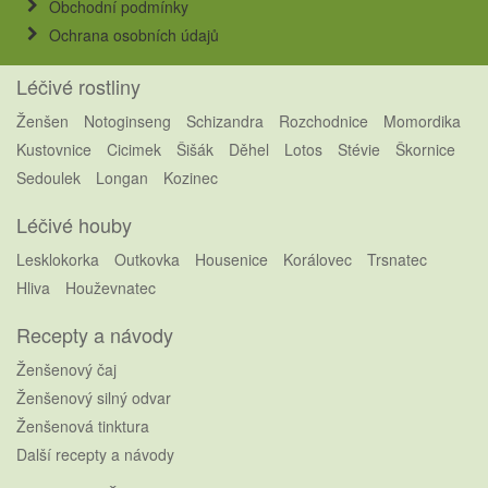
Obchodní podmínky
Ochrana osobních údajů
Léčivé rostliny
Ženšen
Notoginseng
Schizandra
Rozchodnice
Momordika
Kustovnice
Cicimek
Šišák
Děhel
Lotos
Stévie
Škornice
Sedoulek
Longan
Kozinec
Léčivé houby
Lesklokorka
Outkovka
Housenice
Korálovec
Trsnatec
Hliva
Houževnatec
Recepty a návody
Ženšenový čaj
Ženšenový silný odvar
Ženšenová tinktura
Další recepty a návody