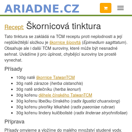
Toggl
naviga
Škornicová tinktura
Recept:
Tato tinktura se zakládá na TČM receptu proti neplodnosti a její
nejdůležitější složkou je
škornice šípovitá
(
Epimedium sagittatum
).
Obsahuje ale i další TČM suroviny, které může být nesnadné
sehnat. Uvádíme ji pro úplnost, chybějící suroviny lze prostě
vynechat.
Přísady
100g natě
škornice TaiwanTCM
30g natě zárazce (
herba cistanchis
)
30g natě srdečníku (
herba leonuri
)
30g kořenu
děhele čínského TaiwanTCM
30g kořenu libečku čínského (
radix ligustici chuanxiong
)
30g kořenu pivoňky lékařské (
radix paeoniae rubrae
)
30g kořenu lindery kulčibolisté (
radix linderae strychnifoliae
)
Příprava
Přísady omyjeme a vložíme do malého množství studené vody.