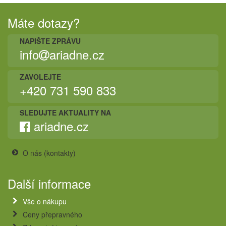
Máte dotazy?
NAPIŠTE ZPRÁVU
info
ariadne.cz
ZAVOLEJTE
+420 731 590 833
SLEDUJTE AKTUALITY NA
ariadne.cz
O nás (kontakty)
Další informace
Vše o nákupu
Ceny přepravného