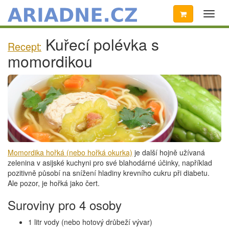
Toggl
naviga
Kuřecí polévka s
Recept:
momordikou
Momordika hořká (nebo hořká okurka)
je další hojně užívaná
zelenina v asijské kuchyni pro své blahodárné účinky, například
pozitivně působí na snížení hladiny krevního cukru při diabetu.
Ale pozor, je hořká jako čert.
Suroviny pro 4 osoby
1 litr vody (nebo hotový drůbeží vývar)