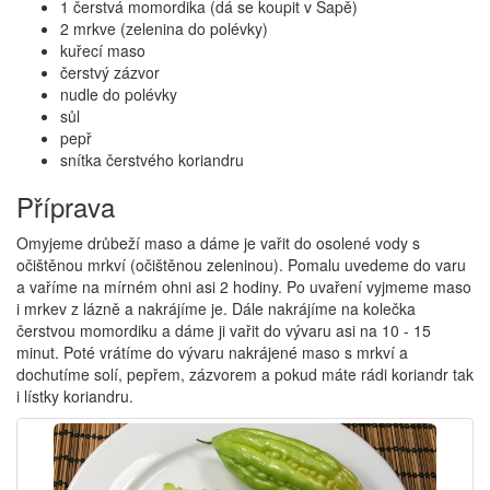
1 čerstvá momordika (dá se koupit v Sapě)
2 mrkve (zelenina do polévky)
kuřecí maso
čerstvý zázvor
nudle do polévky
sůl
pepř
snítka čerstvého koriandru
Příprava
Omyjeme drůbeží maso a dáme je vařit do osolené vody s
očištěnou mrkví (očištěnou zeleninou). Pomalu uvedeme do varu
a vaříme na mírném ohni asi 2 hodiny. Po uvaření vyjmeme maso
i mrkev z lázně a nakrájíme je. Dále nakrájíme na kolečka
čerstvou momordiku a dáme ji vařit do vývaru asi na 10 - 15
minut. Poté vrátíme do vývaru nakrájené maso s mrkví a
dochutíme solí, pepřem, zázvorem a pokud máte rádi koriandr tak
i lístky koriandru.