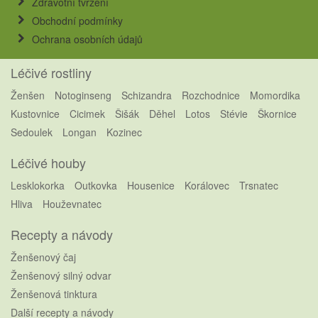
Zdravotní tvrzení
Obchodní podmínky
Ochrana osobních údajů
Léčivé rostliny
Ženšen
Notoginseng
Schizandra
Rozchodnice
Momordika
Kustovnice
Cicimek
Šišák
Děhel
Lotos
Stévie
Škornice
Sedoulek
Longan
Kozinec
Léčivé houby
Lesklokorka
Outkovka
Housenice
Korálovec
Trsnatec
Hliva
Houževnatec
Recepty a návody
Ženšenový čaj
Ženšenový silný odvar
Ženšenová tinktura
Další recepty a návody