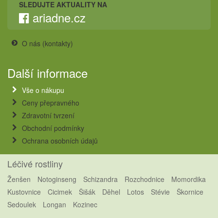
SLEDUJTE AKTUALITY NA
ariadne.cz
O nás (kontakty)
Další informace
Vše o nákupu
Ceny přepravného
Zdravotní tvrzení
Obchodní podmínky
Ochrana osobních údajů
Léčivé rostliny
Ženšen
Notoginseng
Schizandra
Rozchodnice
Momordika
Kustovnice
Cicimek
Šišák
Děhel
Lotos
Stévie
Škornice
Sedoulek
Longan
Kozinec