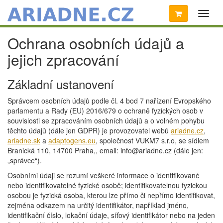
Toggl
naviga
Ochrana osobních údajů a
jejich zpracování
Základní ustanovení
Správcem osobních údajů podle čl. 4 bod 7 nařízení Evropského
parlamentu a Rady (EU) 2016/679 o ochraně fyzických osob v
souvislosti se zpracováním osobních údajů a o volném pohybu
těchto údajů (dále jen GDPR) je provozovatel webů
ariadne.cz
,
ariadne.sk
a
adaptogens.eu
, společnost VUKM7 s.r.o, se sídlem
Branická 110, 14700 Praha,, email: info@ariadne.cz (dále jen:
„správce“).
Osobními údaji se rozumí veškeré informace o identifikované
nebo identifikovatelné fyzické osobě; identifikovatelnou fyzickou
osobou je fyzická osoba, kterou lze přímo či nepřímo identifikovat,
zejména odkazem na určitý identifikátor, například jméno,
identifikační číslo, lokační údaje, síťový identifikátor nebo na jeden