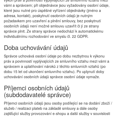
výkon práv a povinností vyplývajících ze smluvního vztahu mezi
vámi a správcem; při objednávce jsou vyžadovány osobní údaje,
které jsou nutné pro úspěšné vyřízení objednávky (jméno a
adresa, kontakt), poskytnutí osobních údajů je nutným
požadavkem pro uzavření a plnění smlouvy, bez poskytnutí
osobních údajů není možné smlouvu uzavřít či jí ze strany
správce plnit. Ze strany správce nedochází k automatickému
individuálnímu rozhodování ve smyslu čl. 22 GDPR.
Doba uchovávání údajů
Správce uchovává osobní údaje po dobu nezbytnou k výkonu
práv a povinností vyplývajících ze smluvního vztahu mezi vámi a
správcem a uplatňování nároků z těchto smluvních vztahů (po
dobu 15 let od ukončení smluvního vztahu). Po uplynutí doby
uchovávání osobních údajů správce osobní údaje vymaže.
Příjemci osobních údajů
(subdodavatelé správce)
Příjemci osobních údajů jsou osoby podílející se na dodání zboží /
služeb / realizaci plateb na základě smlouvy a dále osoby
zajišťující služby provozování e-shopu a další služby v souvislosti