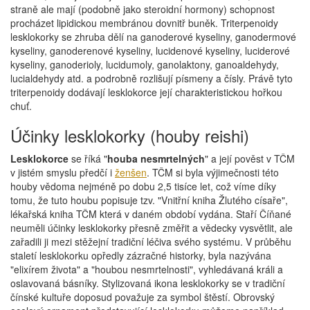
straně ale mají (podobně jako steroidní hormony) schopnost
procházet lipidickou membránou dovnitř buněk. Triterpenoidy
lesklokorky se zhruba dělí na ganoderové kyseliny, ganodermové
kyseliny, ganoderenové kyseliny, lucidenové kyseliny, luciderové
kyseliny, ganoderioly, lucidumoly, ganolaktony, ganoaldehydy,
lucialdehydy atd. a podrobně rozlišují písmeny a čísly. Právě tyto
triterpenoidy dodávají lesklokorce její charakteristickou hořkou
chuť.
Účinky lesklokorky (houby reishi)
Lesklokorce
se říká "
houba nesmrtelných
" a její pověst v TČM
v jistém smyslu předčí i
ženšen
. TČM si byla výjimečnosti této
houby vědoma nejméně po dobu 2,5 tisíce let, což víme díky
tomu, že tuto houbu popisuje tzv. "Vnitřní kniha Žlutého císaře",
lékařská kniha TČM která v daném období vydána. Staří Číňané
neuměli účinky lesklokorky přesně změřit a vědecky vysvětlit, ale
zařadili ji mezi stěžejní tradiční léčiva svého systému. V průběhu
staletí lesklokorku opředly zázračné historky, byla nazývána
"elixírem života" a "houbou nesmrtelnosti", vyhledávaná králi a
oslavovaná básníky. Stylizovaná ikona lesklokorky se v tradiční
čínské kultuře doposud považuje za symbol štěstí. Obrovský